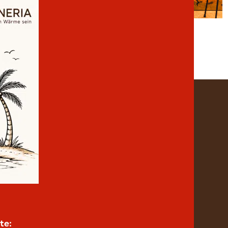
eldkirchen
co.at
bis 16:00 Uhr
te: