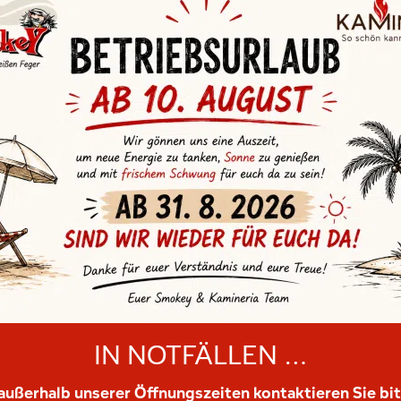
ger Kamineria GmbH . Laboisner Straße 1a, 9560 F
76/2569
.
office@kamineria.co.at
.
www.kamineria.
Öffnungszeiten:
onnerstag von 07:00 bis 12:00 Uhr und von 14:00 
Freitag von 07:00 bis 12:00 Uhr
IN NOTFÄLLEN …
außerhalb unserer Öffnungszeiten kontaktieren Sie bit