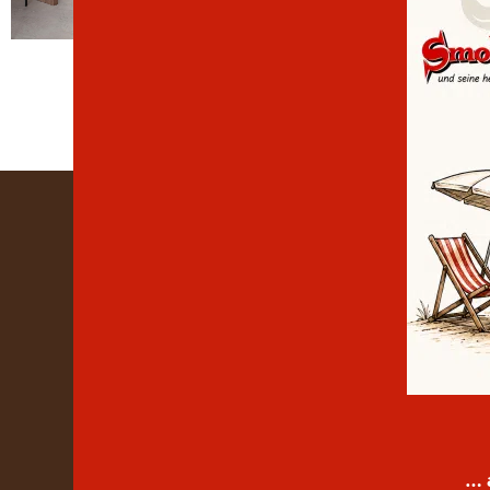
Köstenber
042
Montag bis D
… 